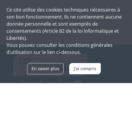
Ce site utilise des
cookies
techniques nécessaires à
son bon fonctionnement. Ils ne contiennent aucune
donnée personnelle et sont exemptés de
consentements (Article 82 de la loi Informatique et
Libertés).
Vous pouvez consulter les conditions générales
d’utilisation sur le lien ci-dessous.
En savoir plus
J'ai compris
Archives d'Alsace - Site de Colmar
Bâtiment M / Cité administrative
3, rue Fleischhauer
F-68026 COLMAR
(+33) 3 89 21 97 00