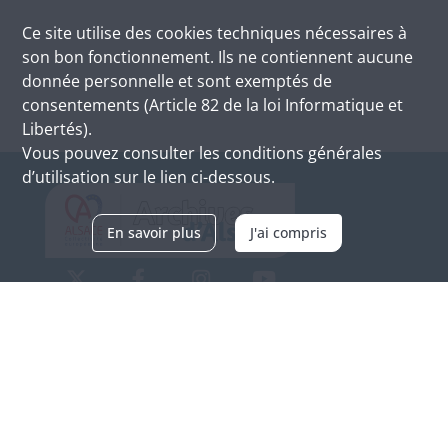
Ce site utilise des
cookies
techniques nécessaires à
son bon fonctionnement. Ils ne contiennent aucune
donnée personnelle et sont exemptés de
consentements (Article 82 de la loi Informatique et
Libertés).
Vous pouvez consulter les conditions générales
d’utilisation sur le lien ci-dessous.
En savoir plus
J'ai compris
Archives d'Alsace - Site de Colmar
Bâtiment M / Cité administrative
3, rue Fleischhauer
F-68026 COLMAR
(+33) 3 89 21 97 00