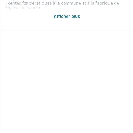
- Rentes foncières dues à la commune et à la fabrique de
l'église 1834-1849
- Etats des propriétés foncières, rentes et créances mobilières
Afficher plus
1835, 1840, 1858, 1862-1863, 1865-1867
- Délimitations, abornements 1831-1850