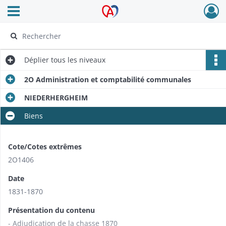
Ouvrir le menu déroulant
Archives Alsace - Colmar
Déplier
tous les niveaux
2O Administration et comptabilité communales
NIEDERHERGHEIM
Biens
Cote/Cotes extrêmes
2O1406
Date
1831-1870
Présentation du contenu
- Adjudication de la chasse 1870