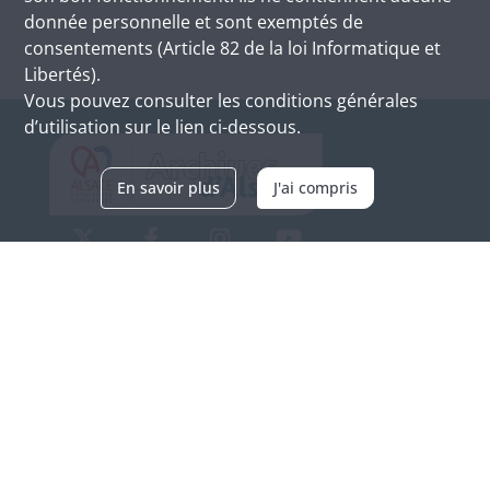
donnée personnelle et sont exemptés de
consentements (Article 82 de la loi Informatique et
Libertés).
Vous pouvez consulter les conditions générales
d’utilisation sur le lien ci-dessous.
En savoir plus
J'ai compris
Archives d'Alsace - Site de Colmar
Bâtiment M / Cité administrative
3, rue Fleischhauer
F-68026 COLMAR
(+33) 3 89 21 97 00
Nous contacter