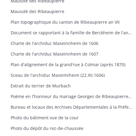
Mausolé des Ribeaupierre
Mausolé des Ribeaupierre
Plan topographique du canton de Ribeaupierre an VII
Document se rapportant à la famille de Berckheim de l'année 1517
Charte de l'archiduc Maseinnheim de 1606
Charte de l'archiduc Maseinnheim de 1607
Plan d'alignement de la grand'rue à Colmar (après 1870)
Sceau de l'archiduc Maseimiheim (22.XII.1606)
Extrait du terrier de Murbach
Poème en l'honneur du mariage Georges de Ribeaupierre et d'Agathe de Hanau 1623
Bureau et locaux des Archives Départementales à la Préfecture de Colmar
Photo du bâtiment vue de la cour
Photo du dépôt du rez-de-chaussée