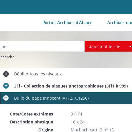
Portail Archives d'Alsace
Archives nu
dans tout le site
recherche
Déplier
tous les niveaux
3Fi - Collection de plaques photographiques (3Fi1 à 999)
Bulle du pape Innocent IV (12.IX.1250)
Cote/Cotes extrêmes
3 Fi74
Description physique
18 x 24
Origine
Murbach cart. 2 n° 15