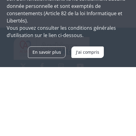
donnée personnelle et sont exemptés de
consentements (Article 82 de la loi Informatique et
Libertés).
Vous pouvez consulter les conditions générales
d’utilisation sur le lien ci-dessous.
En savoir plus
J'ai compris
Archives d'Alsace - Site de Colmar
Bâtiment M / Cité administrative
3, rue Fleischhauer
F-68026 COLMAR
(+33) 3 89 21 97 00
Nous contacter