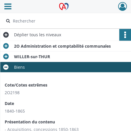
Ouvrir le menu déroulant
Archives Alsace - Colmar
Déplier
tous les niveaux
2O Administration et comptabilité communales
WILLER-sur-THUR
Biens
Cote/Cotes extrêmes
2O2198
Date
1840-1865
Présentation du contenu
- Acquisitions, concessions 1850-1863