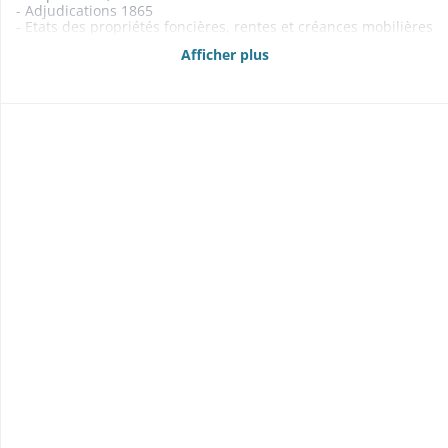
- Adjudications 1865
- Etats des propriétés foncières, rentes et créances mobilières
1840-1841, 1845, 1861, 1863-1864
Afficher plus