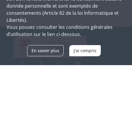
donnée personnelle et sont exemptés de
consentements (Article 82 de la loi Informatique et
Libertés).
Vous pouvez consulter les conditions générales
d’utilisation sur le lien ci-dessous.
En savoir plus
J'ai compris
Archives d'Alsace - Site de Colmar
Bâtiment M / Cité administrative
3, rue Fleischhauer
F-68026 COLMAR
(+33) 3 89 21 97 00
Nous contacter