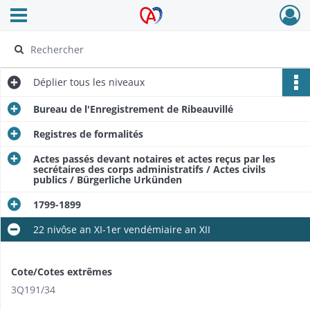
Ouvrir le menu déroulant
Archives Alsace - Colmar
Déplier
tous les niveaux
Bureau de l'Enregistrement de Ribeauvillé
Registres de formalités
Actes passés devant notaires et actes reçus par les
secrétaires des corps administratifs / Actes civils
publics / Bürgerliche Urkünden
1799-1899​
22 nivôse an XI-1er vendémiaire an XII
Cote/Cotes extrêmes
3Q191/34