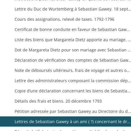
Lettre du Duc de Wurtemberg à Sebastian Gawey. 18 septembr
Cours des assignations, relevé de taxes. 1792-1796
Certificat de bonne conduite en faveur de Sebastian Gawey établi par le maire de Riquewihr. 11 avril 1793
Liste des biens que Margareta Dietz apporte au mariage. 8 mai 1793
Dot de Margareta Dietz pour son mariage avec Sebastian Gawey. 22 mai 1793
Déclaration de vérification des comptes de Sébastian Gawey. 26
Note de déboursés ultérieurs, frais de voyage et autres objets. 30 novembre 1793
Lettre des administrateurs composant la commission départementale du Haut-Rhin aux administrateurs du District de Colmar et copie de la lettre du directeur de l’enregistrement du département du Haut-Rhin aux citoyens et administrateurs de la commission départementale révolutionnaire du Haut-Rhin (3 décembre 1793) 8 décembre 1793
Copie d’une déclaration concernant les biens de Sebastian Gawey. 20 décembre 1793
Détails des frais et biens. 20 décembre 1793
Pétition adressée par Sebastian Gawey au Directoire du district. 23 décembre 1793
Lettres de Sebastian Gawey à un ami ( ?) concernant le droit de timbre. 3 exemplaires. [1793]