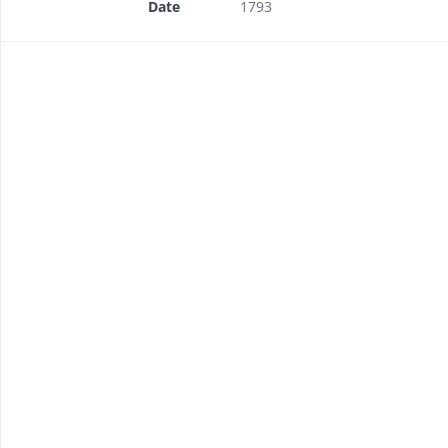
Date
1793
octobre 1782
i 1787
 4 septembre 1787
ptembre 1787
mbre 1787
10 septembre 1787