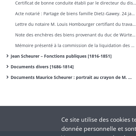
Certificat de bonne conduite établi par le directeur du district de Colmar. 10 nove
Acte notarié : Partage de biens famille Dietz-Gawey. 24 janvier 1799
Lettre du notaire M. Louis Hombourger certifiant du travail de M. Sebastian Gawey en tant que maitre clerc. 20 juin 1804
Note des enchères des biens provenant du duc de Würtemberg.
Mémoire présenté à la commission de la liquidation des dettes par Sebastian Gawey.
Jean Scheurer – Fonctions publiques [1816-1851]
Documents divers [1686-1814]
Documents Maurice Scheurer : portrait au crayon de M. Scheurer.
Ce site utilise des
cookies
te
donnée personnelle et sont 