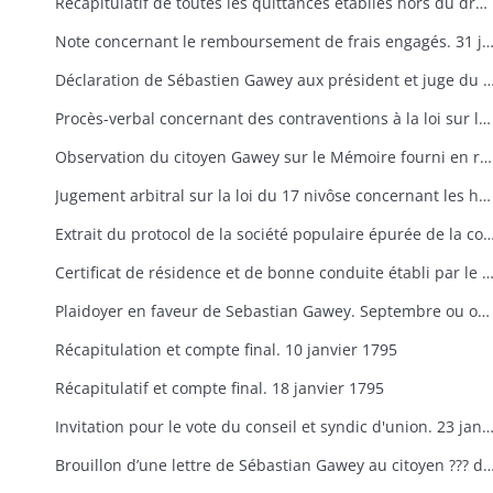
Récapitulatif de toutes les quittances établies hors du droit de timbre. [1793]
Note concernant le remboursement de frais engagés. 31 janvie
Déclaration de Sébastien Gawey aux président et juge du tribunal du district de Colmar (original e
Procès-verbal concernant des contraventions à la loi sur le timbre commises par Sebastian Gawey. 18 mars 1794
Observation du citoyen Gawey sur le Mémoire fourni en réponse par le citoyen Rosé ( ?) 26 mars 1794
Jugement arbitral sur la loi du 17 nivôse concernant les héritages (de la citoyenne Poujol-Nef ?) 13 avril 1794
Extrait du protocol de la société populaire épurée de la commune de Riquewi
Certificat de résidence et de bonne conduite établi par le maire de Riquewihr. 5
Plaidoyer en faveur de Sebastian Gawey. Septembre ou octobre 1794
Récapitulation et compte final. 10 janvier 1795
Récapitulatif et compte final. 18 janvier 1795
Invitation pour le vote du conseil et syndic d'union. 23 janvi
Brouillon d’une lettre de Sébastian Gawey au citoyen ??? de Colmar au sujet de l’inventaire des biens du Duc d