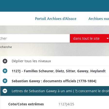
Portail Archives d'Alsace
Archives nu
dans tout le site
recherche
Déplier
tous les niveaux
1127J - Familles Scheurer, Dietz, Sitter, Gawey, Heylandt
Sebastian Gawey : documents officiels [1778-1804]
Lettres de Sebastian Gawey à un ami ( ?) concernant le droi
Cote/Cotes extrêmes
1127J4/25