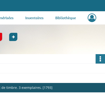
mérisées
Inventaires
Bibliothèque
t de timbre. 3 exemplaires. [1793]