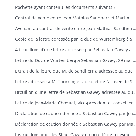
Pochette ayant contenu les documents suivants ?
Contrat de vente entre Jean Mathias Sandherr et Martin Geihsler. 12 juin 1778
Avenant au contrat de vente entre Jean Mathias Sandherr et Martin Geihsler ? et sa traduction ? 3 feuillets. 15 
Copie de la lettre adressée par le duc de Wurtemberg à Sandherr. 19 septembre 1786
4 brouillons d’une lettre adressée par Sebastian Gawey au duc de Wurtemberg au sujet de sa nomination au poste de receveur seigneurial à Riquewihr. 1786-1787
Lettre du Duc de Wurtemberg à Sebastian Gawey. 29 ma
Extrait de la lettre que M. de Sandherr a adressée au duc de Wurtemberg et de la réponse. 31 mai 1787
Lettre adressée à M. Thurninger au sujet de l’arrivée de Sebastian Gawey. 31 août 1787
Brouillon d’une lettre de Sebastian Gawey adressée au duc de Wurtemberg ?
Lettre de Jean-Marie Choquet, vice-président et conseiller de Régence à Sébastian Gawey au sujet de sa nomination. 7 se
Déclaration de caution donnée à Sebastian Gawey par Jean Mathias Sandherr. 10 septe
Déclaration de caution donnée à Sebastian Gawey par Marie Salomé Müller. 
Instructions pour les Sieur Gawey en qualité de receveur de la seigneurie de Riquewihr. 13 septembre 1787