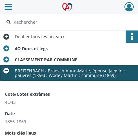
Ouvrir le menu déroulant
Archives Alsace - Colmar
Déplier
tous les niveaux
4O Dons et legs
CLASSEMENT PAR COMMUNE
BREITENBACH - Braesch Anne-Marie, épouse Jaeglin :
pauvres (1856) ; Wodey Martin : commune (1869).
Cote/Cotes extrêmes
4O43
Date
1856-1869
Mots clés lieux