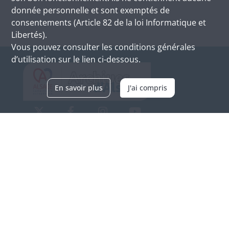
donnée personnelle et sont exemptés de
consentements (Article 82 de la loi Informatique et
Libertés).
Vous pouvez consulter les conditions générales
d’utilisation sur le lien ci-dessous.
En savoir plus
J'ai compris
Archives d'Alsace - Site de Colmar
Bâtiment M / Cité administrative
3, rue Fleischhauer
F-68026 COLMAR
(+33) 3 89 21 97 00
Nous contacter