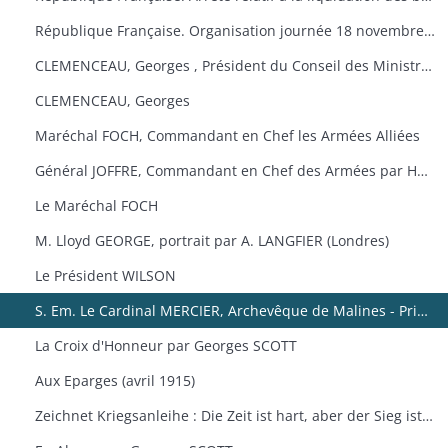
République Française. Organisation journée 18 novembre 1918 à Colmar
CLEMENCEAU, Georges , Président du Conseil des Ministres, Ministre de la Guerre Français. (Portrait)
CLEMENCEAU, Georges
Maréchal FOCH, Commandant en Chef les Armées Alliées
Général JOFFRE, Commandant en Chef des Armées par Henry JACQUIER
Le Maréchal FOCH
M. Lloyd GEORGE, portrait par A. LANGFIER (Londres)
Le Président WILSON
S. Em. Le Cardinal MERCIER, Archevêque de Malines - Primat de Belgique par Albert BESNARD
La Croix d'Honneur par Georges SCOTT
Aux Eparges (avril 1915)
Zeichnet Kriegsanleihe : Die Zeit ist hart, aber der Sieg ist sicher