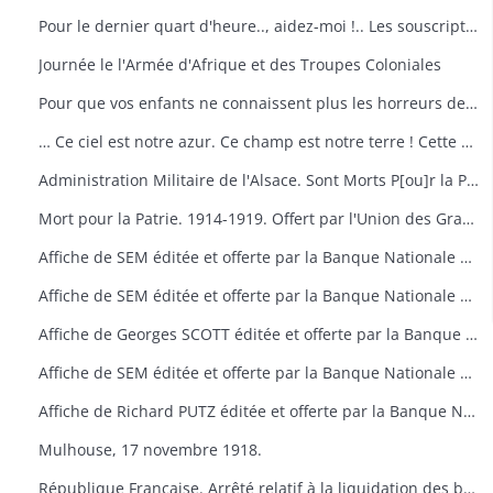
Pour le dernier quart d'heure.., aidez-moi !.. Les souscriptions à l'Emprunt National sont reçues à la Banque Nationale de Crédit.
Journée le l'Armée d'Afrique et des Troupes Coloniales
Pour que vos enfants ne connaissent plus les horreurs de la guerre. Souscrivez à l'Emprunt National. Société Générale.
… Ce ciel est notre azur. Ce champ est notre terre ! Cette Lorraine et cette Alsace, c'est à Nous ! Victor Hugo. Don de Madame WALTZ
Administration Militaire de l'Alsace. Sont Morts P[ou]r la Patrie tombés au Champ d'Honneur. Souvenir offert par "Qui vive ? Quand même ! France" La conférence au Village.
Mort pour la Patrie. 1914-1919. Offert par l'Union des Grandes Associations Françaises à toutes les Familles des Soldats Morts pour la France.
Affiche de SEM éditée et offerte par la Banque Nationale de Crédit à l'occasion du 2e Emprunt National. (octobre 1916)
Affiche de SEM éditée et offerte par la Banque Nationale de Crédit à l'occasion du 3e Emprunt National. (novembre 1917)
Affiche de Georges SCOTT éditée et offerte par la Banque Nationale de Crédit à l'occasion du 3e Emprunt National. (novembre 1917)
Affiche de SEM éditée et offerte par la Banque Nationale de Crédit à l'occasion de l'Emprunt National. (octobre 1918)
Affiche de Richard PUTZ éditée et offerte par la Banque Nationale de Crédit à l'occasion de l'Emprunt National. (octobre 1918)
Mulhouse, 17 novembre 1918.
République Française. Arrêté relatif à la liquidation des biens et intérêts ennemis placés sous sequestre en Alsace et en Lorraine. Strasbourg, le 17 avril 1919.