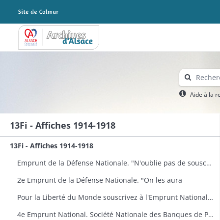
Archives Alsace - Colmar
Aide à la 
13Fi - Affiches 1914-1918
13Fi - Affiches 1914-1918
Emprunt de la Défense Nationale. "N'oublie pas de souscrire… pour la Victoire !... et le retour!" Publié sous les auspices de la Fédération Nationale de la Mutualité Française …[]
2e Emprunt de la Défense Nationale. "On les aura
Pour la Liberté du Monde souscrivez à l'Emprunt National à la Banque Nationale de Crédit.
4e Emprunt National. Société Nationale des Banques de Province. Paris.