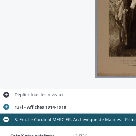
Déplier
tous les niveaux
13Fi - Affiches 1914-1918
S. Em. Le Cardinal MERCIER, Archevêque de Malines - Prim
Cote/Cotes extrêmes
13 Fi26