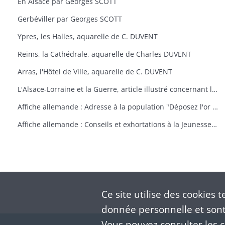
En Alsace par Georges SCOTT
Gerbéviller par Georges SCOTT
Ypres, les Halles, aquarelle de C. DUVENT
Reims, la Cathédrale, aquarelle de Charles DUVENT
Arras, l'Hôtel de Ville, aquarelle de C. DUVENT
L'Alsace-Lorraine et la Guerre, article illustré concernant la guerre
Affiche allemande : Adresse à la population "Déposez l'or à la Reichsbank ! Evitez de payer en espèces
Affiche allemande : Conseils et exhortations à la Jeunesse par le Service de la guerre à Strasbourg concernant la participation de la jeunesse dans l'industrie et l'agriculture.
Ce site utilise des
cookies
te
donnée personnelle et sont 
Vous pouvez consulter les co