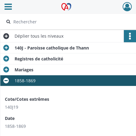
Ouvrir le menu déroulant
Archives Alsace - Colmar
Déplier
tous les niveaux
140J - Paroisse catholique de Thann
Registres de catholicité
Mariages
1858-1869
Cote/Cotes extrêmes
140J19
Date
1858-1869