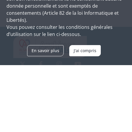
donnée personnelle et sont exemptés de
consentements (Article 82 de la loi Informatique et
Libertés).
Vous pouvez consulter les conditions générales
d’utilisation sur le lien ci-dessous.
En savoir plus
J'ai compris
Archives d'Alsace - Site de Colmar
Bâtiment M / Cité administrative
3, rue Fleischhauer
F-68026 COLMAR
(+33) 3 89 21 97 00
Nous contacter