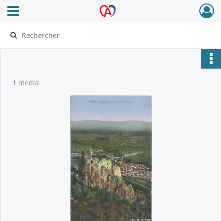
Ouvrir le menu déroulant
Archives Alsace - Colmar
1 media