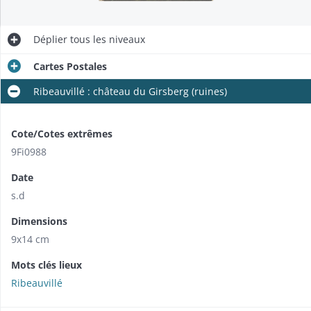
Déplier
tous les niveaux
Cartes Postales
Ribeauvillé : château du Girsberg (ruines)
Cote/Cotes extrêmes
9Fi0988
Date
s.d
Dimensions
9x14 cm
Mots clés lieux
Ribeauvillé