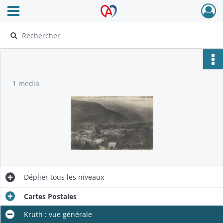
Ouvrir le menu déroulant
Archives Alsace - Colmar
1 media
Déplier
tous les niveaux
Cartes Postales
Kruth : vue générale