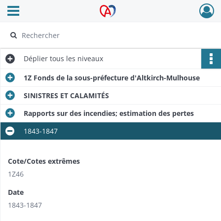
Ouvrir le menu déroulant
Archives Alsace - Colmar
Déplier
tous les niveaux
1Z Fonds de la sous-préfecture d'Altkirch-Mulhouse
SINISTRES ET CALAMITÉS
Rapports sur des incendies; estimation des pertes
1843-1847
Cote/Cotes extrêmes
1Z46
Date
1843-1847