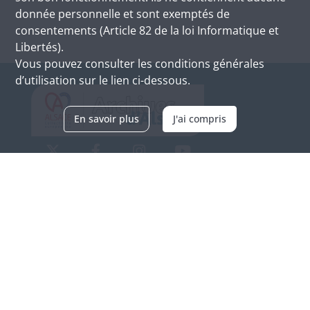
donnée personnelle et sont exemptés de
consentements (Article 82 de la loi Informatique et
Libertés).
Vous pouvez consulter les conditions générales
d’utilisation sur le lien ci-dessous.
En savoir plus
J'ai compris
Archives d'Alsace - Site de Colmar
Bâtiment M / Cité administrative
3, rue Fleischhauer
F-68026 COLMAR
(+33) 3 89 21 97 00
Nous contacter