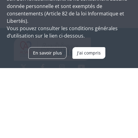
donnée personnelle et sont exemptés de
consentements (Article 82 de la loi Informatique et
Libertés).
Vous pouvez consulter les conditions générales
d’utilisation sur le lien ci-dessous.
En savoir plus
J'ai compris
Archives d'Alsace - Site de Colmar
Bâtiment M / Cité administrative
3, rue Fleischhauer
F-68026 COLMAR
(+33) 3 89 21 97 00
Nous contacter