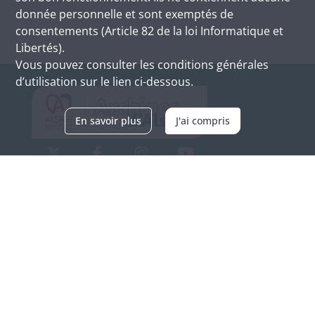
donnée personnelle et sont exemptés de
consentements (Article 82 de la loi Informatique et
Libertés).
Vous pouvez consulter les conditions générales
d’utilisation sur le lien ci-dessous.
En savoir plus
J'ai compris
Archives d'Alsace - Site de Colmar
Bâtiment M / Cité administrative
3, rue Fleischhauer
F-68026 COLMAR
(+33) 3 89 21 97 00
Nous contacter