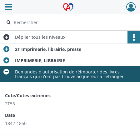
Ouvrir le menu déroulant
Archives Alsace - Colmar
Déplier
tous les niveaux
2T Imprimerie, librairie, presse
IMPRIMERIE, LIBRAIRIE
Demandes d'autorisation de réimporter des livres
français qui n'ont pas trouvé acquéreur à l'étranger
Cote/Cotes extrêmes
2T56
Date
1842-1850