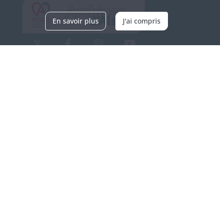
En savoir plus
J'ai compris
Archives d'Alsace - Site de Colmar
Bâtiment M / Cité administrative
3, rue Fleischhauer
F-68026 COLMAR
(+33) 3 89 21 97 00
Nous contacter
Horaires d'ouverture
Du mardi au vendredi
en continu de 9h à 17h