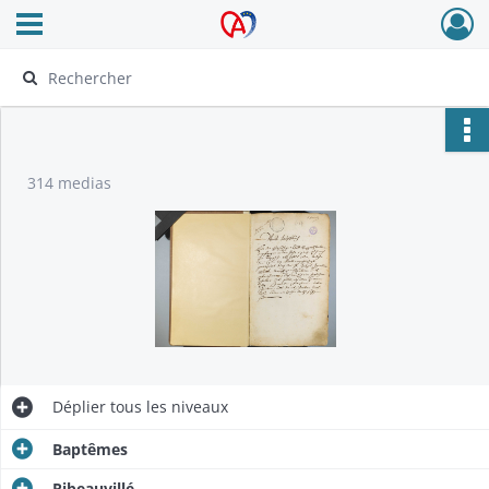
Ouvrir le menu déroulant
Archives Alsace - Colmar
314 medias
Déplier
tous les niveaux
Baptêmes
Ribeauvillé