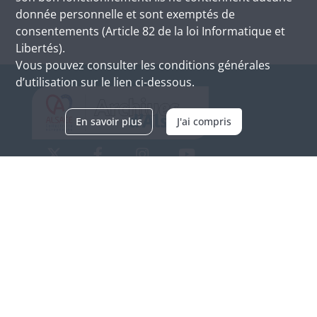
donnée personnelle et sont exemptés de
consentements (Article 82 de la loi Informatique et
Libertés).
Vous pouvez consulter les conditions générales
d’utilisation sur le lien ci-dessous.
En savoir plus
J'ai compris
Archives d'Alsace - Site de Colmar
Bâtiment M / Cité administrative
3, rue Fleischhauer
F-68026 COLMAR
(+33) 3 89 21 97 00
Nous contacter