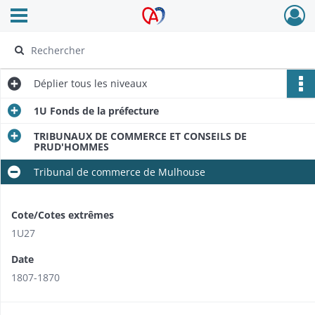
Ouvrir le menu déroulant
Archives Alsace - Colmar
Déplier
tous les niveaux
1U Fonds de la préfecture
TRIBUNAUX DE COMMERCE ET CONSEILS DE
PRUD'HOMMES
Tribunal de commerce de Mulhouse
Cote/Cotes extrêmes
1U27
Date
1807-1870