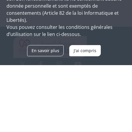
donnée personnelle et sont exemptés de
consentements (Article 82 de la loi Informatique et
Libertés).
Vous pouvez consulter les conditions générales
d’utilisation sur le lien ci-dessous.
En savoir plus
J'ai compris
Archives d'Alsace - Site de Colmar
Bâtiment M / Cité administrative
3, rue Fleischhauer
F-68026 COLMAR
(+33) 3 89 21 97 00
Nous contacter