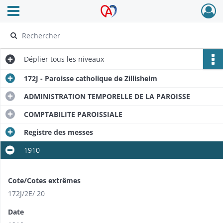
Ouvrir le menu déroulant
Archives Alsace - Colmar
Déplier
tous les niveaux
172J - Paroisse catholique de Zillisheim
ADMINISTRATION TEMPORELLE DE LA PAROISSE
COMPTABILITE PAROISSIALE
Registre des messes
1910​
Cote/Cotes extrêmes
172J/2E/​ 20
Date