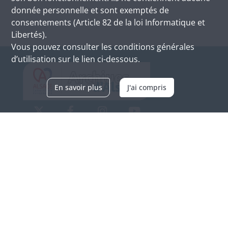
donnée personnelle et sont exemptés de
consentements (Article 82 de la loi Informatique et
Libertés).
Vous pouvez consulter les conditions générales
d’utilisation sur le lien ci-dessous.
En savoir plus
J'ai compris
Archives d'Alsace - Site de Colmar
Bâtiment M / Cité administrative
3, rue Fleischhauer
F-68026 COLMAR
(+33) 3 89 21 97 00
Nous contacter