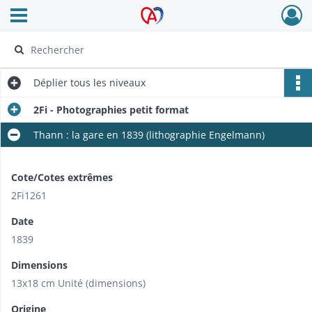
Ouvrir le menu déroulant
Archives Alsace - Colmar
Déplier
tous les niveaux
2Fi - Photographies petit format
Thann : la gare en 1839 (lithographie Engelmann)
Cote/Cotes extrêmes
2Fi1261
Date
1839
Dimensions
13x18 cm Unité (dimensions)
Origine