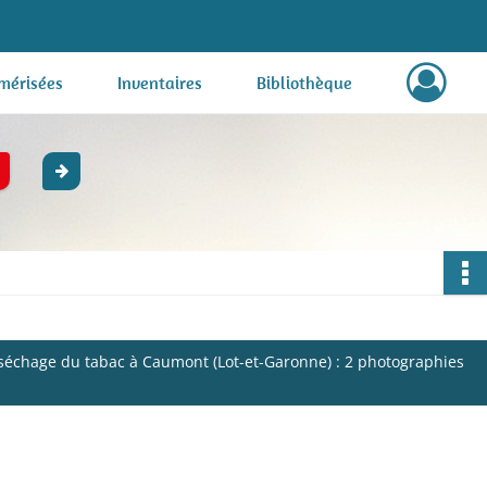
mérisées
Inventaires
Bibliothèque
 séchage du tabac à Caumont (Lot-et-Garonne) : 2 photographies