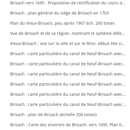
Brisach vers 1695 : Proposition de rectification du cours du Rhin et digue (éch. 500 toises)
Brisach : plan général du siège de Brisach en 1703
Plan du Vieux-Brisach, peu après 1967 éch. 200 toises
Vue de Brisach et de sa région, montrant le système défensif de la place forte avec têtes de pont sur les nombreuses îsles du Rhin (6/9/1638)
Vieux-Brisach : vue sur la ville et sur le Rhin, début XXe siècle
Brisach : carte particulière du canal de Neuf-Brisach avec ses environs (fin XVIIe siècle)
Brisach : carte particulière du canal de Neuf-Brisach avec ses environs (fin XVIIe siècle)
Brisach : carte particulière du canal de Neuf-Brisach avec ses environs (fin XVIIe siècle)
Brisach : carte particulière du canal de Neuf-Brisach avec ses environs (fin XVIIe siècle)
Brisach : carte particulière du canal de Neuf-Brisach avec ses environs (fin XVIIe siècle)
Brisach : carte particulière du canal de Neuf-Brisach avec ses environs (fin XVIIe siècle)
Brisach : plan de Brisach (échelle 200 toises)
Brisach : Carte des environs de Brisach, vers 1695. Plan tiré du 4e volume des Cartes des environs de plusieurs places (echelle 1/50000)