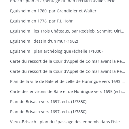
Erlach : plan et arpentage du ban d'Erlach XVIIIe siècle
Eguisheim en 1780, par Grandidier et Walter
Eguisheim en 1778, par F.I. Hohr
Eguisheim : les Trois Châteaux, par Redslob, Schmitt, Ulrich
Eguisheim : dessin d'un mur (1902)
Eguisheim : plan archéologique (échelle 1/1000)
Carte du ressort de la Cour d'Appel de Colmar avant la Réforme de 1959
Carte du ressort de la Cour d'Appel de Colmar avant la Réforme de 1959
Plan de la ville de Bâle et de celle de Huningue vers 1693 (échelle 300 toises)
Carte des environs de Bâle et de Huningue vers 1695 (éch. 1/50000)
Plan de Brisach vers 1697, éch. (1/7850)
Plan de Brisach vers 1697, éch. (1/7850)
Vieux-Brisach : plan du "passage des ennemis dans l'ïsle de Reignack en 1743" (éch. 600 toises)