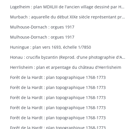
Logelheim : plan MDXLIII de l'ancien village dessiné par Haeffelin, curé de Logelheim, vers 1840. Copie de Jean Stoffel
Murbach : aquarelle du début XIXe siècle représentant probablement l'abbaye de Murbach
Mulhouse-Dornach : orgues 1917
Mulhouse-Dornach : orgues 1917
Huningue : plan vers 1693, échelle 1/7850
Honau : crucifix byzantin (Reprod. d'une photographie d'Adolphe Braun de 1872)
Herrlisheim : plan et arpentage du château d'Herrlisheim
Forêt de la Hardt : plan topographique 1768-1773
Forêt de la Hardt : plan topographique 1768-1773
Forêt de la Hardt : plan topographique 1768-1773
Forêt de la Hardt : plan topographique 1768-1773
Forêt de la Hardt : plan topographique 1768-1773
Forêt de la Hardt : plan topographique 1768-1773