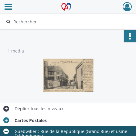
Ouvrir le menu déroulant
Archives Alsace - Colmar
1 media
Déplier
tous les niveaux
Cartes Postales
Guebwiller : Rue de la République (Grand'Rue) et usine
Schlumberger