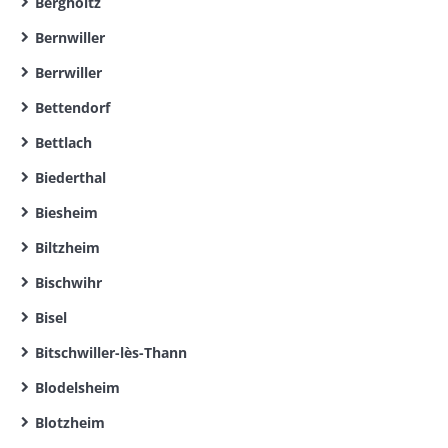
Bergholtz
Bernwiller
Berrwiller
Bettendorf
Bettlach
Biederthal
Biesheim
Biltzheim
Bischwihr
Bisel
Bitschwiller-lès-Thann
Blodelsheim
Blotzheim