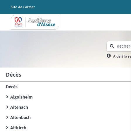
Archives Alsace - Colmar
Aide à la 
Décès
Décès
Algolsheim
Altenach
Altenbach
Altkirch