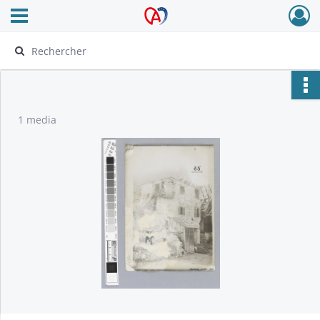
Ouvrir le menu déroulant
Archives Alsace - Colmar
1 media