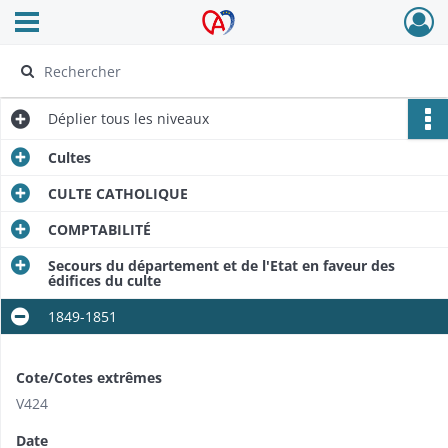
Ouvrir le menu déroulant
Archives Alsace - Colmar
Déplier
tous les niveaux
Cultes
CULTE CATHOLIQUE
COMPTABILITÉ
Secours du département et de l'Etat en faveur des
édifices du culte
1849-1851
Cote/Cotes extrêmes
V424
Date