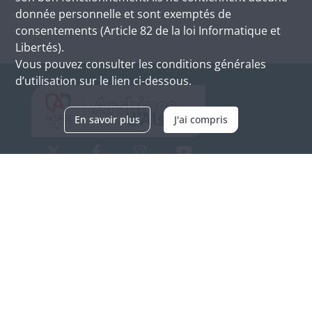
donnée personnelle et sont exemptés de
consentements (Article 82 de la loi Informatique et
Libertés).
Vous pouvez consulter les conditions générales
d’utilisation sur le lien ci-dessous.
En savoir plus
J'ai compris
Archives d'Alsace - Site de Colmar
Bâtiment M / Cité administrative
3, rue Fleischhauer
F-68026 COLMAR
(+33) 3 89 21 97 00
Nous contacter