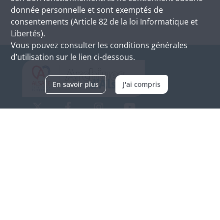
donnée personnelle et sont exemptés de
consentements (Article 82 de la loi Informatique et
Libertés).
Vous pouvez consulter les conditions générales
d’utilisation sur le lien ci-dessous.
En savoir plus
J'ai compris
Archives d'Alsace - Site de Colmar
Bâtiment M / Cité administrative
3, rue Fleischhauer
F-68026 COLMAR
(+33) 3 89 21 97 00
Nous contacter