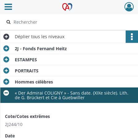
Ouvrir le menu déroulant
Archives Alsace - Colmar
Déplier
tous les niveaux
2J - Fonds Fernand Heitz
ESTAMPES
PORTRAITS
Hommes célèbres
« Der Admirai COLIGNY » - Sans date​. (XIXe siècle). Lith.
de G. Brückert et Cie à Guebwiller
Cote/Cotes extrêmes
2J244/​10
Date