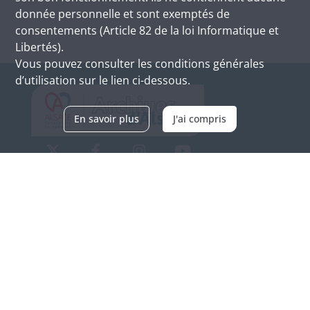
donnée personnelle et sont exemptés de
consentements (Article 82 de la loi Informatique et
Libertés).
Vous pouvez consulter les conditions générales
d’utilisation sur le lien ci-dessous.
En savoir plus
J'ai compris
Archives d'Alsace - Site de Colmar
Bâtiment M / Cité administrative
3, rue Fleischhauer
F-68026 COLMAR
(+33) 3 89 21 97 00
Nous contacter