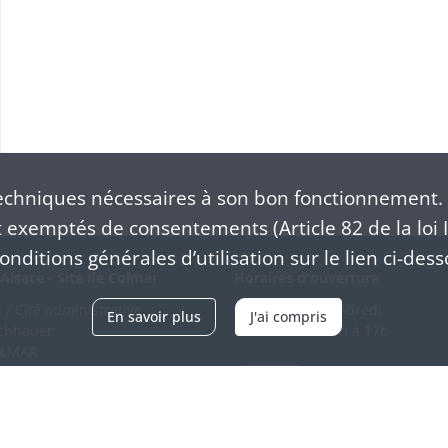
chniques nécessaires à son bon fonctionnement. 
exemptés de consentements (Article 82 de la loi I
nditions générales d’utilisation sur le lien ci-dess
Alsace - Site de Colmar
Horaires d'ouverture
/ Cité administrative
Du mardi au vendredi
En savoir plus
J'ai compris
schhauer
en continu de 9h à 17h
OLMAR
89 21 97 00
Venir
ntacter