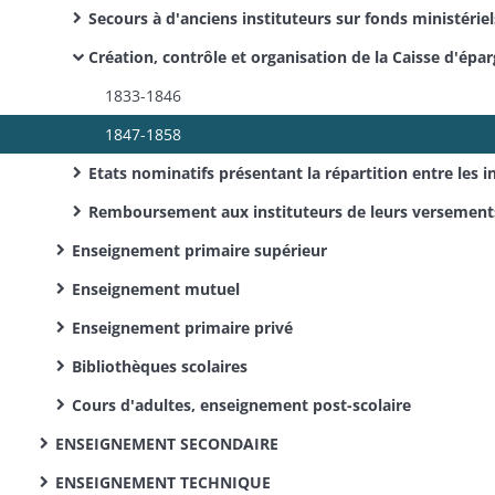
Secours à d'anciens instituteurs sur fonds ministériels et départementaux: réglementation, demandes, répar
Création, contrôle et organisation de la Caisse d'épargne et de prévoyance des instituteurs, gestion de ses fonds, liquidation de la caisse en vertu d'un décret du 8 août 1855 (instructions, correspondance, états co
1833-1846
1847-1858
Etats nominatifs présentant la répartition entre les instituteurs des intérêts qui leur sont dus par la Caisse d'épargne et de prévoyance établie en leu
Remboursement aux instituteurs de leurs versements à la Caisse d'épargne et de prévoyance (dossiers dans l'ordrealphabétique des noms de f
Enseignement primaire supérieur
Enseignement mutuel
Enseignement primaire privé
Bibliothèques scolaires
Cours d'adultes, enseignement post-scolaire
ENSEIGNEMENT SECONDAIRE
ENSEIGNEMENT TECHNIQUE