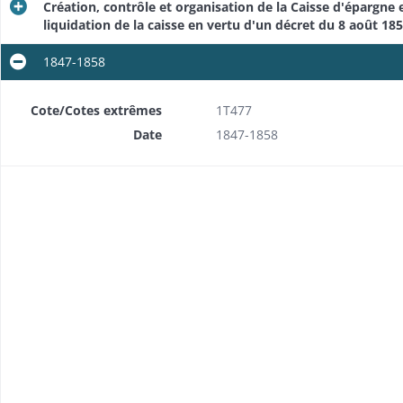
Création, contrôle et organisation de la Caisse d'épargne 
liquidation de la caisse en vertu d'un décret du 8 août 1
1847-1858
Cote/Cotes extrêmes
1T477
Date
1847-1858
Financement des écoles primaires publiques: instructions ministérielles
r exercice)
ables
Etats des écoles primaires communales ouvertes au 1er janvier
vier
ercices
éclamations
aire