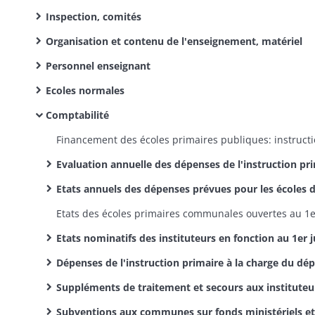
Inspection, comités
Organisation et contenu de l'enseignement, matériel
Personnel enseignant
Ecoles normales
Comptabilité
Evaluation annuelle des dépenses de l'instruction primaire publique et des ressources qui leur sont applicables, imposition d'office de communes, décompte des dépenses en fin d'exercice (dossiers pa
Etats annuels des dépenses prévues pour les écoles de filles et les salles d'asile et des ressources qui leur sont applic
Etats nominatifs des instituteurs en fonction au 1er juillet puis au 1er jan
Dépenses de l'instruction primaire à la charge du département: budgets, ordonnancement des fonds, clôture des ex
Suppléments de traitement et secours aux instituteurs sur fonds ministériels et départementaux, subventions aux communes pour dépenses courantes et extraordinaires de l'instruction primaire: demandes, états de propositions, ordonnancement, r
Subventions aux communes sur fonds ministériels et départementaux pour dépenses courantes de l'instruction prim