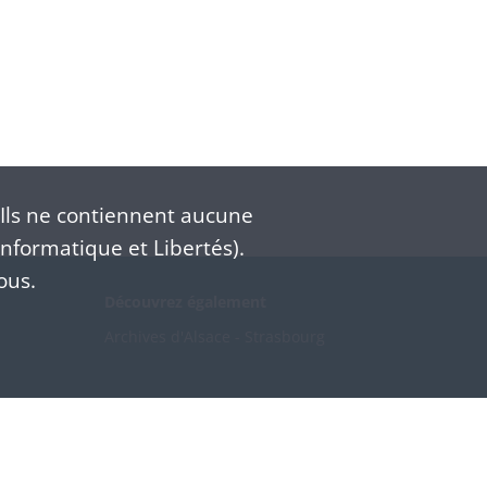
Ils ne contiennent aucune
nformatique et Libertés).
ous.
Découvrez également
Archives d'Alsace - Strasbourg