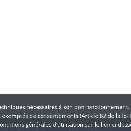
S
chniques nécessaires à son bon fonctionnement. 
exemptés de consentements (Article 82 de la loi I
nditions générales d’utilisation sur le lien ci-dess
Alsace - Site de Colmar
Horaires d'ouverture