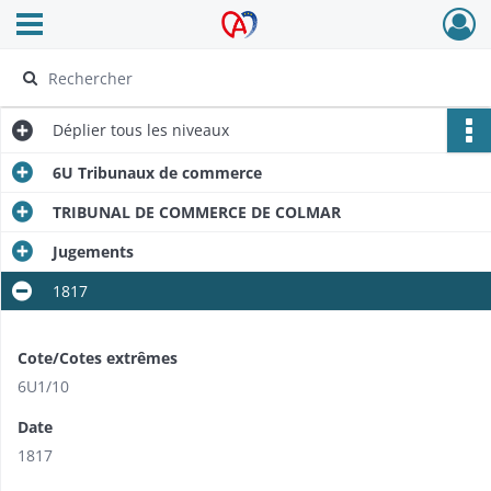
Ouvrir le menu déroulant
Archives Alsace - Colmar
Déplier
tous les niveaux
6U Tribunaux de commerce
TRIBUNAL DE COMMERCE DE COLMAR
Jugements
1817
Cote/Cotes extrêmes
6U1/10
Date
1817