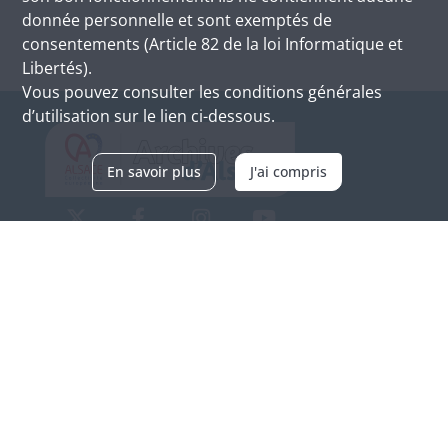
donnée personnelle et sont exemptés de
consentements (Article 82 de la loi Informatique et
Libertés).
Vous pouvez consulter les conditions générales
d’utilisation sur le lien ci-dessous.
En savoir plus
J'ai compris
Archives d'Alsace - Site de Colmar
Bâtiment M / Cité administrative
3, rue Fleischhauer
F-68026 COLMAR
(+33) 3 89 21 97 00
Nous contacter