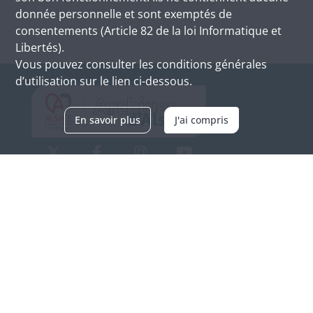
donnée personnelle et sont exemptés de
consentements (Article 82 de la loi Informatique et
Libertés).
Vous pouvez consulter les conditions générales
d’utilisation sur le lien ci-dessous.
En savoir plus
J'ai compris
Archives d'Alsace - Site de Colmar
Bâtiment M / Cité administrative
3, rue Fleischhauer
F-68026 COLMAR
(+33) 3 89 21 97 00
Nous contacter