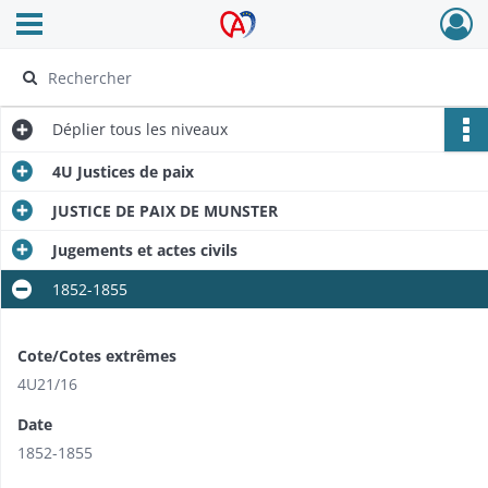
Ouvrir le menu déroulant
Archives Alsace - Colmar
Déplier
tous les niveaux
4U Justices de paix
JUSTICE DE PAIX DE MUNSTER
Jugements et actes civils
1852-1855
Cote/Cotes extrêmes
4U21/16
Date
1852-1855