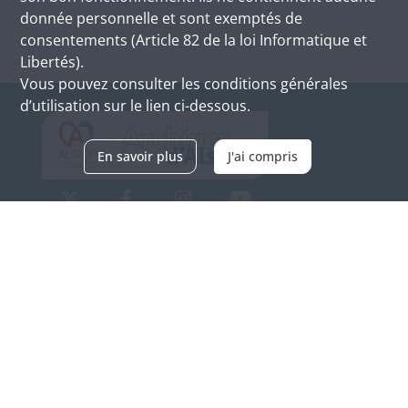
donnée personnelle et sont exemptés de
consentements (Article 82 de la loi Informatique et
Libertés).
Vous pouvez consulter les conditions générales
d’utilisation sur le lien ci-dessous.
En savoir plus
J'ai compris
Archives d'Alsace - Site de Colmar
Bâtiment M / Cité administrative
3, rue Fleischhauer
F-68026 COLMAR
(+33) 3 89 21 97 00
Nous contacter