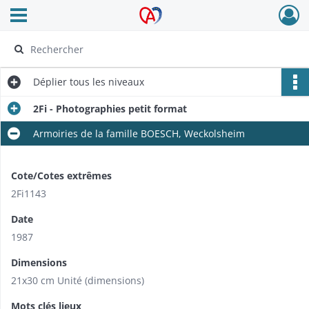
Ouvrir le menu déroulant
Archives Alsace - Colmar
Déplier
tous les niveaux
2Fi - Photographies petit format
Armoiries de la famille BOESCH, Weckolsheim
Cote/Cotes extrêmes
2Fi1143
Date
1987
Dimensions
21x30 cm Unité (dimensions)
Mots clés lieux