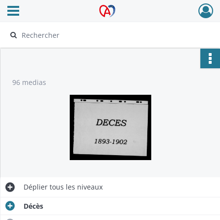
Ouvrir le menu déroulant
Archives Alsace - Colmar
96 medias
Déplier
tous les niveaux
Décès