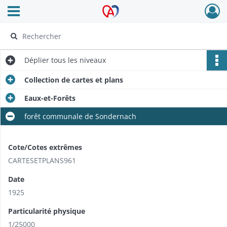
Ouvrir le menu déroulant
Archives Alsace - Colmar
Déplier
tous les niveaux
Collection de cartes et plans
Eaux-et-Forêts
forêt communale de Sondernach
Cote/Cotes extrêmes
CARTESETPLANS961
Date
1925
Particularité physique
1/25000