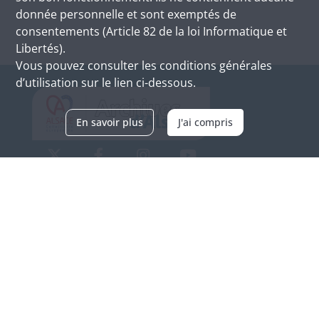
donnée personnelle et sont exemptés de
consentements (Article 82 de la loi Informatique et
Libertés).
Vous pouvez consulter les conditions générales
d’utilisation sur le lien ci-dessous.
En savoir plus
J'ai compris
Archives d'Alsace - Site de Colmar
Bâtiment M / Cité administrative
3, rue Fleischhauer
F-68026 COLMAR
(+33) 3 89 21 97 00
Nous contacter