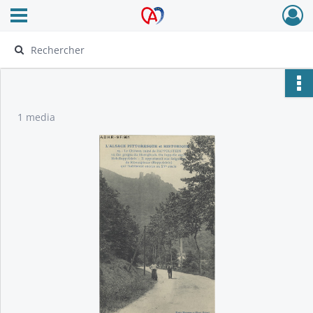
Ouvrir le menu déroulant
Archives Alsace - Colmar
1 media