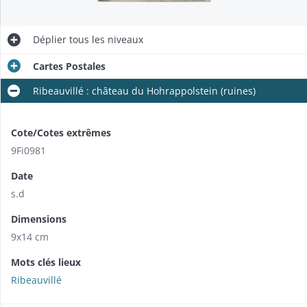
Déplier
tous les niveaux
Cartes Postales
Ribeauvillé : château du Hohrappolstein (ruines)
Cote/Cotes extrêmes
9Fi0981
Date
s.d
Dimensions
9x14 cm
Mots clés lieux
Ribeauvillé