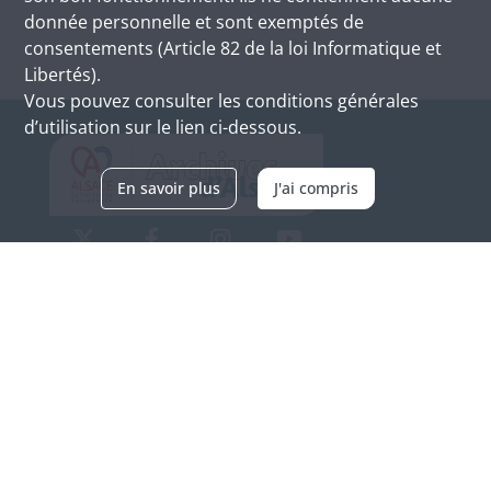
donnée personnelle et sont exemptés de
consentements (Article 82 de la loi Informatique et
Libertés).
Vous pouvez consulter les conditions générales
d’utilisation sur le lien ci-dessous.
En savoir plus
J'ai compris
Archives d'Alsace - Site de Colmar
Bâtiment M / Cité administrative
3, rue Fleischhauer
F-68026 COLMAR
(+33) 3 89 21 97 00
Nous contacter