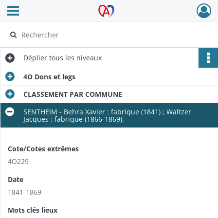
Ouvrir le menu déroulant
Archives Alsace - Colmar
Déplier
tous les niveaux
4O Dons et legs
CLASSEMENT PAR COMMUNE
SENTHEIM - Behra Xavier : fabrique (1841) ; Waltzer
Jacques : fabrique (1866-1869).
Cote/Cotes extrêmes
4O229
Date
1841-1869
Mots clés lieux