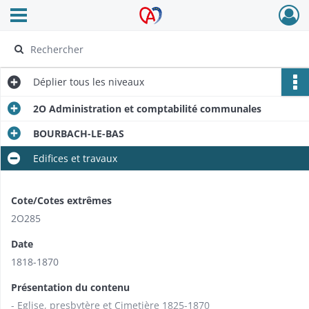
Ouvrir le menu déroulant
Archives Alsace - Colmar
Déplier
tous les niveaux
2O Administration et comptabilité communales
BOURBACH-LE-BAS
Edifices et travaux
Cote/Cotes extrêmes
2O285
Date
1818-1870
Présentation du contenu
- Eglise, presbytère et Cimetière 1825-1870