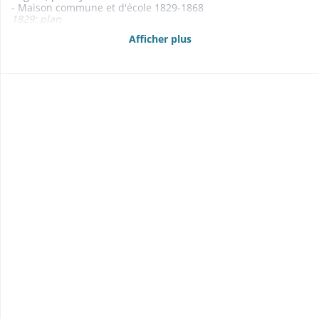
- Maison commune et d'école 1829-1868
1829: plan
1831: plan
Afficher plus
1866: clôture de l'école de filles: cf. presbytère
- Assurance des bâtiments communaux contre l'incendie
1846
- Pompes à incendie 1818-1843
- Carrière 1858