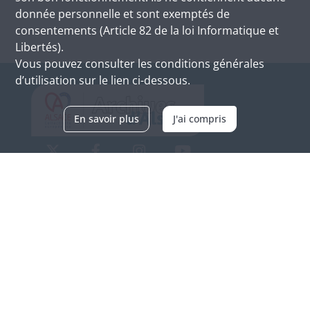
donnée personnelle et sont exemptés de
consentements (Article 82 de la loi Informatique et
Libertés).
Vous pouvez consulter les conditions générales
d’utilisation sur le lien ci-dessous.
En savoir plus
J'ai compris
Archives d'Alsace - Site de Colmar
Bâtiment M / Cité administrative
3, rue Fleischhauer
F-68026 COLMAR
(+33) 3 89 21 97 00
Nous contacter