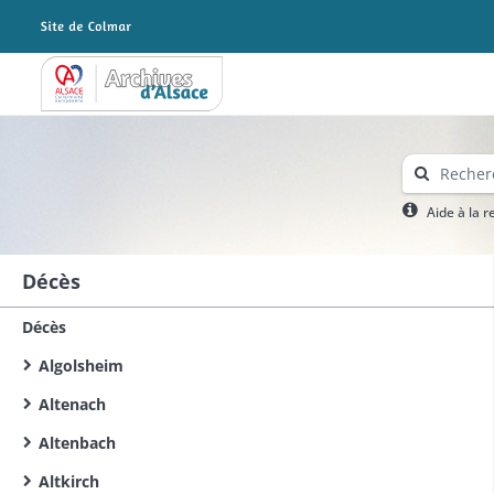
Archives Alsace - Colmar
Aide à la 
Décès
Décès
Algolsheim
Altenach
Altenbach
Altkirch