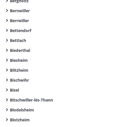
Bergholtz
Bernwiller
Berrwiller
Bettendorf
Bettlach
Biederthal
Biesheim
Biltzheim
Bischwihr
Bisel
Bitschwiller-lès-Thann
Blodelsheim
Blotzheim