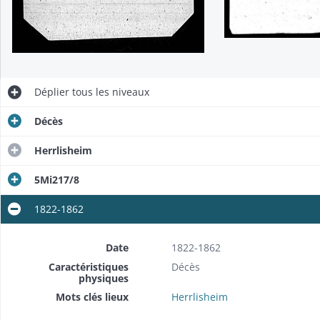
Déplier
tous les niveaux
Décès
Herrlisheim
5Mi217/8
1822-1862
Date
1822-1862
Caractéristiques
Décès
physiques
Mots clés lieux
Herrlisheim