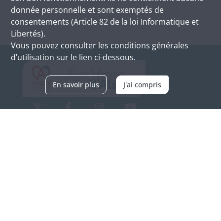
donnée personnelle et sont exemptés de
consentements (Article 82 de la loi Informatique et
Libertés).
Vous pouvez consulter les conditions générales
d’utilisation sur le lien ci-dessous.
En savoir plus
J'ai compris
Archives d'Alsace - Site de Colmar
Bâtiment M / Cité administrative
3, rue Fleischhauer
F-68026 COLMAR
(+33) 3 89 21 97 00
Nous contacter