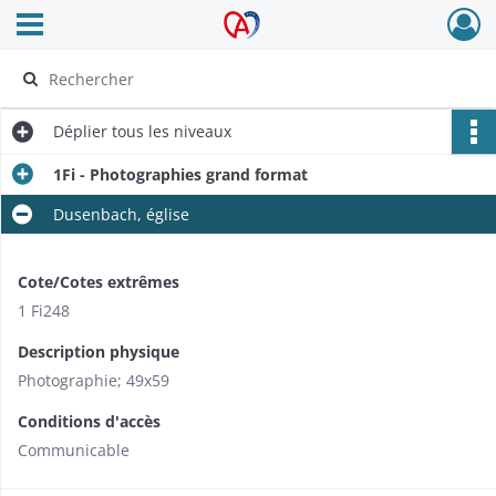
Ouvrir le menu déroulant
Archives Alsace - Colmar
Déplier
tous les niveaux
1Fi - Photographies grand format
Dusenbach, église
Cote/Cotes extrêmes
1 Fi248
Description physique
Photographie; 49x59
Conditions d'accès
Communicable