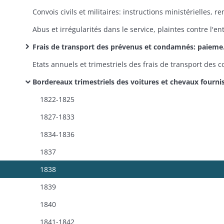
Frais de transport des prévenus et condamnés: paiement des voituriers
Bordereaux trimestriels des voitures et chevaux fournis par l'entrepreneur des convois civils dans l'étendue du Haut-Rhin pour le transport des condamnés, libérés, indigents, étrangers expulsés et aliénés, ordres de fournitures à l'appui; mandatement au profit de l'entreprene
1822-1825
1827-1833
1834-1836
1837
1838
1839
1840
1841-1842