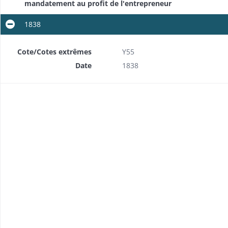
mandatement au profit de l'entrepreneur
Convois civils et militaires: instructions ministérielles, renouvellement périodique du marché, organisation du service dans le département, désignation de préposés par l'entrepreneur
1838
Abus et irrégularités dans le service, plaintes contre l'entrepreneur et les préposés, interruptions fréquentes du service
Cote/Cotes extrêmes
Y55
Etats annuels et trimestriels des frais de transport des condamnés, bordereaux des voitures et chevaux fournis par l'entrepreneur des convois civils, mandatement au profit de l'entrepreneur et des voituriers occasionnels
Date
1838
ur