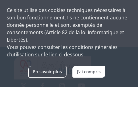
Ce site utilise des
cookies
techniques nécessaires à
son bon fonctionnement. Ils ne contiennent aucune
donnée personnelle et sont exemptés de
consentements (Article 82 de la loi Informatique et
Libertés).
Vous pouvez consulter les conditions générales
d’utilisation sur le lien ci-dessous.
En savoir plus
J'ai compris
Archives d'Alsace - Site de Colmar
Bâtiment M / Cité administrative
3, rue Fleischhauer
F-68026 COLMAR
(+33) 3 89 21 97 00