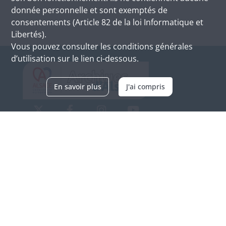
donnée personnelle et sont exemptés de
consentements (Article 82 de la loi Informatique et
Libertés).
Vous pouvez consulter les conditions générales
d’utilisation sur le lien ci-dessous.
En savoir plus
J'ai compris
Archives d'Alsace - Site de Colmar
Bâtiment M / Cité administrative
3, rue Fleischhauer
F-68026 COLMAR
(+33) 3 89 21 97 00
Nous contacter