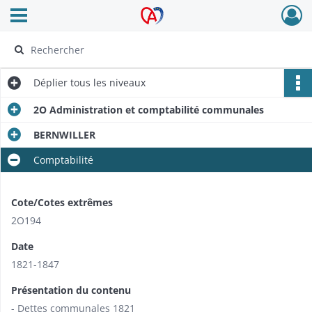
Ouvrir le menu déroulant
Archives Alsace - Colmar
Déplier
tous les niveaux
2O Administration et comptabilité communales
BERNWILLER
Comptabilité
Cote/Cotes extrêmes
2O194
Date
1821-1847
Présentation du contenu
- Dettes communales 1821