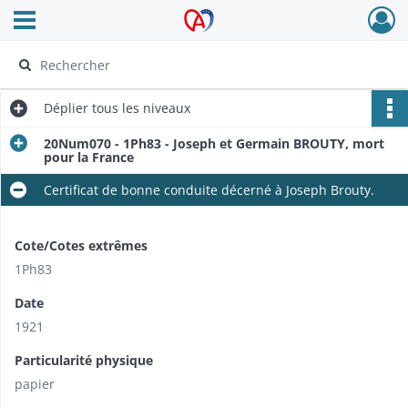
Ouvrir le menu déroulant
Archives Alsace - Colmar
Déplier
tous les niveaux
20Num070 - 1Ph83 - Joseph et Germain BROUTY, mort
pour la France
Certificat de bonne conduite décerné à Joseph Brouty.
Cote/Cotes extrêmes
1Ph83
Date
1921
Particularité physique
papier