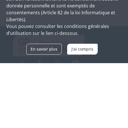
donnée personnelle et sont exemptés de
consentements (Article 82 de la loi Informatique et
Libertés).
Vous pouvez consulter les conditions générales
d’utilisation sur le lien ci-dessous.
En savoir plus
J'ai compris
Archives d'Alsace - Site de Colmar
Bâtiment M / Cité administrative
3, rue Fleischhauer
F-68026 COLMAR
(+33) 3 89 21 97 00
Nous contacter