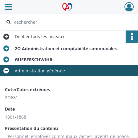
Ouvrir le menu déroulant
Archives Alsace - Colmar
Déplier
tous les niveaux
2O Administration et comptabilité communales
GUEBERSCHWIHR
Administration générale
Cote/Cotes extrêmes
2O681
Date
1801-1868
Présentation du contenu
- Personnel: employés communaux vacher, agents de police,