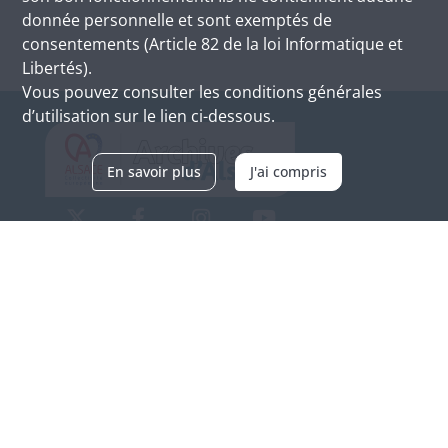
donnée personnelle et sont exemptés de
consentements (Article 82 de la loi Informatique et
Libertés).
Vous pouvez consulter les conditions générales
d’utilisation sur le lien ci-dessous.
En savoir plus
J'ai compris
Archives d'Alsace - Site de Colmar
Bâtiment M / Cité administrative
3, rue Fleischhauer
F-68026 COLMAR
(+33) 3 89 21 97 00
Nous contacter