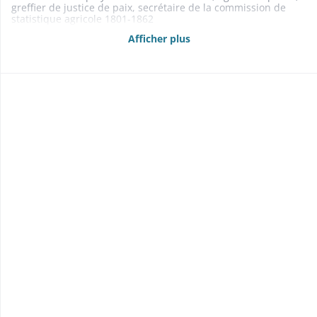
greffier de justice de paix, secrétaire de la commission de
statistique agricole 1801-1862
- Instruction publique: instituteurs, livres scolaires 1840-1868
Afficher plus
- Culte: desservant (1805-1809); subvention à la fabrique de
l'église (1852) 1805-1852
- Aide aux indigents 1855-1863 Contentieux 1801-1849
1801-1807: au sujet de l'ancien prieur de Saint-Marc