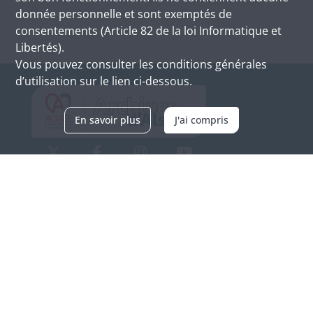
donnée personnelle et sont exemptés de
consentements (Article 82 de la loi Informatique et
Libertés).
Vous pouvez consulter les conditions générales
d’utilisation sur le lien ci-dessous.
En savoir plus
J'ai compris
Archives d'Alsace - Site de Colmar
Bâtiment M / Cité administrative
3, rue Fleischhauer
F-68026 COLMAR
(+33) 3 89 21 97 00
Nous contacter