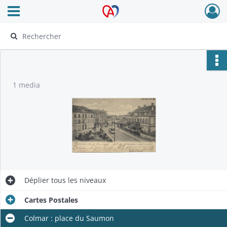
Ouvrir le menu déroulant
Archives Alsace - Colmar
1 media
Déplier
tous les niveaux
Cartes Postales
Colmar : place du Saumon