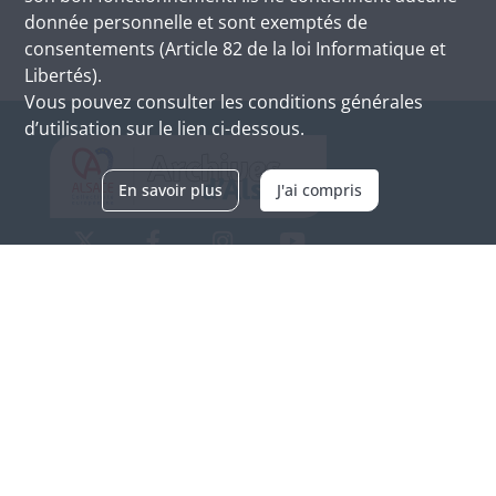
donnée personnelle et sont exemptés de
consentements (Article 82 de la loi Informatique et
Libertés).
Vous pouvez consulter les conditions générales
d’utilisation sur le lien ci-dessous.
En savoir plus
J'ai compris
Archives d'Alsace - Site de Colmar
Bâtiment M / Cité administrative
3, rue Fleischhauer
F-68026 COLMAR
(+33) 3 89 21 97 00
Nous contacter