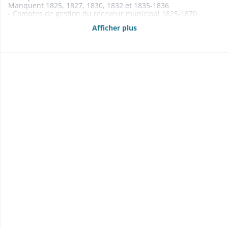
Manquent 1825, 1827, 1830, 1832 et 1835-1836
- Comptes de gestion du receveur municipal 1825-1870
- Budgets 1812, 1861-1871
Afficher plus
Manquent 1865 et 1869-1870