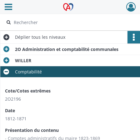
Ouvrir le menu déroulant
Archives Alsace - Colmar
Déplier
tous les niveaux
2O Administration et comptabilité communales
WILLER
Comptabilité
Cote/Cotes extrêmes
2O2196
Date
1812-1871
Présentation du contenu
- Comptes administratifs du maire 1823-1869