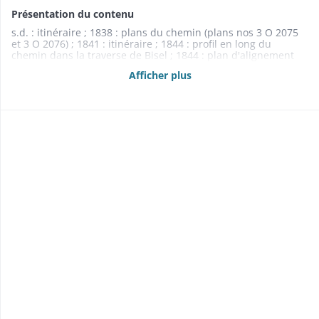
Présentation du contenu
s.d. : itinéraire ; 1838 : plans du chemin (plans nos 3 O 2075
et 3 O 2076) ; 1841 : itinéraire ; 1844 : profil en long du
chemin dans la traverse de Bisel ; 1844 : plan d'alignement
du chemin dans la traverse et la banlieue de Bisel (plan n° 3
Afficher plus
O 2077) ; 1848 : plan d'alignement du chemin dans la traverse
de Pfetterhouse (plan n° 3 O 2078) ; 1848 : profils en travers
du chemin à Pfetterhouse ; 1848 : profil en long du chemin à
Pfetterhouse