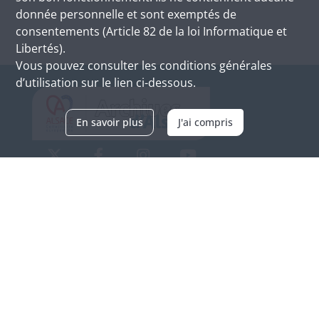
donnée personnelle et sont exemptés de
consentements (Article 82 de la loi Informatique et
Libertés).
Vous pouvez consulter les conditions générales
d’utilisation sur le lien ci-dessous.
En savoir plus
J'ai compris
Archives d'Alsace - Site de Colmar
Bâtiment M / Cité administrative
3, rue Fleischhauer
F-68026 COLMAR
(+33) 3 89 21 97 00
Nous contacter