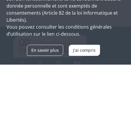
donnée personnelle et sont exemptés de
consentements (Article 82 de la loi Informatique et
Libertés).
Vous pouvez consulter les conditions générales
d’utilisation sur le lien ci-dessous.
En savoir plus
J'ai compris
Archives d'Alsace - Site de Colmar
Bâtiment M / Cité administrative
3, rue Fleischhauer
F-68026 COLMAR
(+33) 3 89 21 97 00
Nous contacter