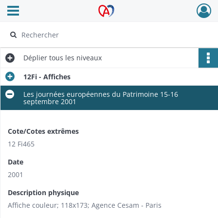
Ouvrir le menu déroulant
Archives Alsace - Colmar
Déplier
tous les niveaux
12Fi - Affiches
Les journées européennes du Patrimoine 15-16
septembre 2001
Cote/Cotes extrêmes
12 Fi465
Date
2001
Description physique
Affiche couleur; 118x173; Agence Cesam - Paris