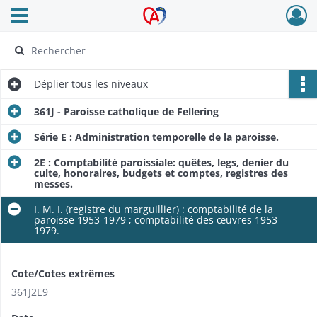
Ouvrir le menu déroulant
Archives Alsace - Colmar
Déplier
tous les niveaux
361J - Paroisse catholique de Fellering
Série E : Administration temporelle de la paroisse.
2E : Comptabilité paroissiale: quêtes, legs, denier du
culte, honoraires, budgets et comptes, registres des
messes.
I. M. I. (registre du marguillier) : comptabilité de la
paroisse 1953-1979 ; comptabilité des œuvres 1953-
1979.
Cote/Cotes extrêmes
361J2E9