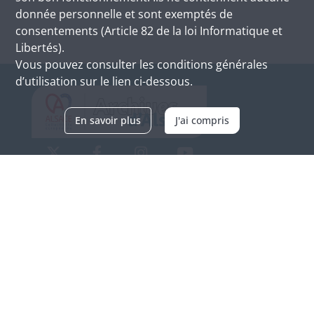
donnée personnelle et sont exemptés de
consentements (Article 82 de la loi Informatique et
Libertés).
Vous pouvez consulter les conditions générales
d’utilisation sur le lien ci-dessous.
En savoir plus
J'ai compris
Archives d'Alsace - Site de Colmar
Bâtiment M / Cité administrative
3, rue Fleischhauer
F-68026 COLMAR
(+33) 3 89 21 97 00
Nous contacter