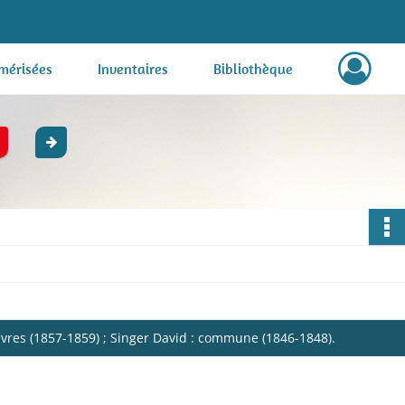
mérisées
Inventaires
Bibliothèque
res (1857-1859) ; Singer David : commune (1846-1848).