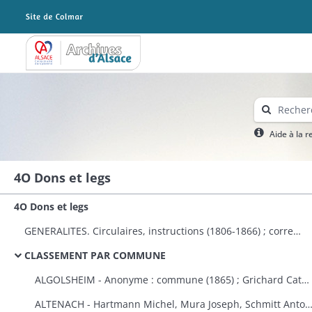
Archives Alsace - Colmar
Aide à la 
4O Dons et legs
4O Dons et legs
GENERALITES. Circulaires, instructions (1806-1866) ; correspondance avec le préfet (1823-1870) ; dons à plusieurs communes et établissements publics (1808-1870) ; états des dons et legs faits aux établissements religieux et publics (1823-1870).
CLASSEMENT PAR COMMUNE
ALGOLSHEIM - Anonyme : commune (1865) ; Grichard Catherine : caisse des pauvres protestants d'Algolsheim et de Volgelsheim (1853).
ALTENACH - Hartmann Michel, Mura Joseph, Schmitt Antoine, Reinauer Joseph : fabrique (1821), Koegler Anne, épouse Fleury : fabriqu