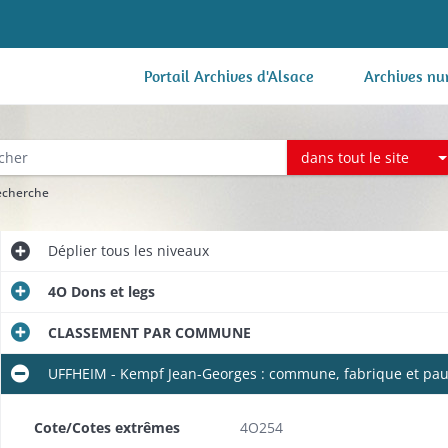
Portail Archives d'Alsace
Archives nu
dans tout le site
recherche
Déplier
tous les niveaux
4O Dons et legs
CLASSEMENT PAR COMMUNE
UFFHEIM - Kempf Jean-Georges : commune, fabrique et pauv
Cote/Cotes extrêmes
4O254
e (1817-1818).