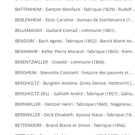
BATTENHEIM - Dantzer Boniface : fabrique (1829) ; Rudolf : commune (1845).
BEBLENHEIM - Stutz Caroline : bureau de bienfaisance (1865-1866).
BELLEMAGNY - Guitard Conrad : commune (1861).
BENDORF - Bach Agnès : fabrique (1852) ; Banck Marie-Anne : commune 
BENNWIHR - Keller Pierre Morand : fabrique (1863) ; Kienlen François Joseph : fabrique (1864) ; Simon Jean André : fabr
BERENTZWILLER - Oswald : commune (1868).
BERGHEIM - Baeumlix Constant : hospice des pauvres et bureau de bienfaisance (1868) ; Blumberger Catherine, épouse Spiehlmann : hospice (1854) ; Bisch Catherine, Burruth Ursule : fabrique (1826) ; Dreyfus Salomon : pauvres israélites (1867) ; Einholtz Clément et Antoine : hospice (1833) ; Fleury Marie-Anne, épouse Schmitt : fabrique (1847) ; Frantz Louis : fabrique (1830) ; Fuchs Marie-Louise : fabrique (1809-1813) ; Gerber Georges : bureau de bienfaisance et fabrique (1869-1870) ; Graber Hélène : fabrique et bureau de bienfaisance (1831) ; Graber Jacobé, épouse Maderer : fabrique (1830) ; Herb Joseph : fabrique et hospice (1813-1826) ; Kauffeisen : pauvres (1828) ; Leiehel Martin : bureau de bienfaisance (1869) ; Rumpler Clément : hospice (1841) ; Schmitt Joseph : hospice (1852) ; Schuler Catherine : fabrique (1868) ; Spihlmann Barbe : fabrique (1859) ; Thomas Madeleine : fabrique et pauvres (1841) ; Troestler Joseph : fabrique (1865) ; Umbdenstock Maximin : fabrique (1850) ; Untz Madeleine : fabrique (1869) ; Windoltz Thérèse : fabrique (1847) : Zimmermann Anne-Marie : hospice (1833).
BERGHOLTZ - Burglein Antoine, Gross Denise, Herbrecht Joseph, Peter Joseph, Tresch Maurice, Zissler Xavier : commune (1844) ; Kuntz Charles : fabrique (1867) ; Ruck Michel, Schill Marie-Anne : fabrique (1866).
BERGHOLTZ-ZELL - Galliath André : fabrique (1857) ; Galliath Joseph : fabrique (1830) ; Koch Joseph : fabrique (1832) ; Meyer Madeleine : fabrique (1868) ; Reck Nicolas : commune (1861) ; Riegert Françoise, épouse Striess : fabrique (1856) ; Steyer Josep
BERNWILLER - Dentzer Henri : fabrique (1860) ; Nageleisen Michel : fabrique (1857).
BERRWILLER - Deck Elisabeth, épouse Nassi : fabrique (1838) ; Freyburger Brigitte, épouse Neff : fabrique (1836) ; Koehl Brigitte, épouse Wintenberger : fabrique (1841) ; Nass Marie-Anne, épouse Muller : fabrique (1825) ; Schmitt Jean : fabrique (1838) ; Stocker Thibaud : fabrique (1855) ; Weinmann Thiébaut : fabriques de Berrwiller et Riedisheim (1850) ; Woehl Blaise : fabrique (1825) ; Wolffelsberger Anne-Marie et Anastase : fabrique (1840-1842) .
BETTENDORF - Brand Blaise et Simon : fabrique (1856).