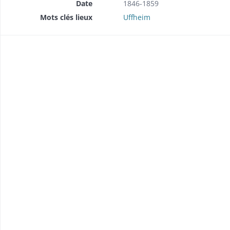
Date
1846-1859
Mots clés lieux
Uffheim
brique (1857-1858).
 (1849).