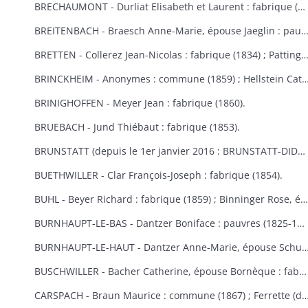
BRECHAUMONT - Durliat Elisabeth et Laurent : fabrique (1851-1856) ; Gerber Catherine : fabrique (1860).
BREITENBACH - Braesch Anne-Marie, épouse Jaeglin : pauvres (1856) ; Wodey Martin : commun
BRETTEN - Collerez Jean-Nicolas : fabrique (1834) ; Pattingre : fabrique et pauvres (1828) ; Suisse Rémy : fabr
BRINCKHEIM - Anonymes : commune (1859) ; Hellstein Catherine, épouse Spery, Spery Joseph : fabrique (1823) ; Stoecklin Joseph : fabrique (1828) ; Wespisser Bernard, Baum
BRINIGHOFFEN - Meyer Jean : fabrique (1860).
BRUEBACH - Jund Thiébaut : fabrique (1853).
BRUNSTATT (depuis le 1er janvier 2016 : BRUNSTATT-DIDENHEIM) - Moesch François Antoine : fabrique (1818) ; Schultz Antoine : fabrique (1856) ; Voegtlin Georges : fabrique (1862).
BUETHWILLER - Clar François-Joseph : fabrique (1854).
BUHL - Beyer Richard : fabrique (1859) ; Binninger Rose, épouse Jenny : fabrique (1823) ; Cladell Reine, Hoeblen Catherine, Keck Bernard, Marbach Joseph : fabrique (1850) ; Gilg Madeleine, épouse Beck : fabrique (1829) ; Gutschenreiter Dominique : fabrique (1853) ; Hiltenbrand Dominique : fabrique (1852) ; Kungler Dominique : fabrique (1851) ; Macbacher Joseph, Neyer Dominique, Niess Jean, Tenzinger Madeleine : fabrique (1850) ; Zeny Jean : fabrique (1848).
BURNHAUPT-LE-BAS - Dantzer Boniface : pauvres (1825-1830) ; Dantzer François Joseph : fabrique (1834).
BURNHAUPT-LE-HAUT - Dantzer Anne-Marie, épouse Schuler : fabrique (1825) ; Hirth Georges : fabrique (1853) ; Kroener Thiébaut, Schwebelin Elisabeth : fabrique (1841) ; Mackerer Louis : fabrique (18
BUSCHWILLER - Bacher Catherine, épouse Bornèque : fabrique (1867-1869) ; Woog Nathan : communauté israélite (1869).
CARSPACH - Braun Maurice : commune (1867) ; Ferrette (de) Jean-Baptiste 