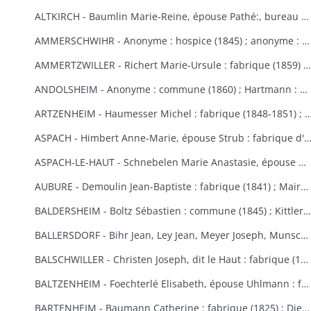
ALTKIRCH - Baumlin Marie-Reine, épouse Pathé:, bureau de bienfaisance (1803) ; Baur Reine-Catherine, épouse Schneider : hospice, bureau de bienfaisance, fabrique (1841-1845) ; Bisel : hospice Saint-Morand (1849) ; Caisse d'Epargne (1) : hospice (1850-1855) ; Eberlin Joseph : hospice Saint-Morand (1844) ; Enderlin Antoine, de Durlinsdorf : hospice (1859) ; Erny : fabrique (1865) (voir aussi Thann) ; Friburger Anne-Marie, épouse Remus : hospice (1865) ; Fritsch Morand : hospice Saint-Morand (1857-1859) ; Garrosse François-Marie : bureau de bienfaisance (1802) ; Garozzi Antoine, Henner Thomas Valentin, Kiene Marie-Anne : fabrique (1813) ; Garozzi Rosalie, épouse Durthaller : hospice civil (1850) ; Gilardoni Joseph : hospice (1864) ; Haenner Xavier : fabrique (1843-1844) ; Hartmann Jean, Kiene Marie-Elisabeth : fabrique (1819) ; Hennige, curé, Reininger Elma : hospice (1855-1862) ; Hiltenbrand Marie-Salomé : hospice Saint-Morand (1854) ; Jourdain Xavier : hospice et pauvres (1854-1867) ; Kauffmann Antoine : fabrique (1814-1817) ; Koechlin André : pauvres (1854) ; Koechlin André, de Mulhouse : commune (1860) ; Loetscher : hospice Saint-Morand (1851) ; Mildner Antoine-François : hospice Saint-Morand (1831-1832) ; Mulhaupt Anne-Marie : hospice Saint-Morand (1844) ; Neef François-Joseph : fabrique (1809) ; Platel Louise : hospice et bureau de bienfaisance (1867) ; Reininger Emma-Joséphine : hospice Saint-Morand (1855) ; Reininger Marie-Françoise : bureau de bienfaisance et fabrique (1866-1868) ; Roemer Georges, curé : hospice Saint-Morand (1868-1869) ; Rudler Euphémie : hospice Saint-Morand (1869-1870) ; Sauthier : hospice Saint-Morand (1856-1857) ; Schirlin, curé de Bouxwiller : hospice Saint-Morand (1868) ; Stouff Jean-Pierre : hospice Saint-Morand (1832-1833) ; Zobel Morand : hospice Saint-Morand (1859).
AMMERSCHWIHR - Anonyme : hospice (1845) ; anonyme : hospice (1860) ; anonyme : hospice (1860) ; anonyme : hospice (1868) ; anonyme : hospice (1868) ; Bertrand Catherine, religieuse à Ensisheim : hospice (1833-1835) ; Bessler Anne-Marie, épouse Hartmann : hospice et fabrique (1848-1852) ; Bressler Elisabeth : fabrique (1840) ; Bressler Jean-Jacques, curé de Zimmerbach : hospice (1849) ; Custor François-Joseph, abbé : hospice (1822-1823) ; famille Demangeat, des Trois-Epis : hospice (1866) ; Gasser Barbe et François-Martin : hospice et fabrique (1842-1843) ; héritiers Gerber : hospice (1853-1855) ; Gerber Anne-Marie, épouse Muller : hospice (1870) ; Giroud Françoise, épouse Langlais : hospice et fabrique (1838-1845) ; Gottelman François-Joseph : chapelle des Trois-Epis (1824) ; Hartmann Martin : hospice (1851) ; Hildenfinck Joseph : hospice (1869) ; Kast Jean-Baptiste : fabrique (1865) ; Klein François-Joseph : hospice (1820-1821) ; Klein Marguerite, épouse Schielé : hospice, pauvres et fabrique (1844) ; Hamberger Françoise, épouse Bueb dit Dubois : fabrique (1846) ; Leimbach Sébastien : hospice (1835) ; Meg Sébastien : fabrique et pauvres (1828) ; Saltzmann Anne-Marie, épouse Heinrich : fabrique (1869-1870) ; Schielé Alexandre : hospice et pauvres (1828) ; Schwindenhammer Jacques : hospice (1852) ; Simonin : fabrique et pauvres (1832) ; Simonis Catherine, veuve Simonis, épouse Vejux : fabrique (1850) ; Thomann Marie-Ursule : pauvres et hospice (1838) ; Thomann Martin et Anne-Marie, son épouse : hospice (1858) ; Ulrich Catherine, épouse Kast le Vieux : hospice (1848-1852).
AMMERTZWILLER - Richert Marie-Ursule : fabrique (1859) ; Wolff Elisabeth, épouse Hinderer : pauvres d'Ammertzwiller et de Spechbach-le-Bas et fabrique d'Ammertzwiller (1854).
ANDOLSHEIM - Anonyme : commune (1860) ; Hartmann : bureau de bienfaisance (1858) ; Neubuck (de) Marie-Ursule, épouse de Mouge : fabrique (1851) ; Schuller Mathias, dit le Vieux ou le Settier : consistoire protestant (1814).
ARTZENHEIM - Haumesser Michel : fabrique (1848-1851) ; Mangold Louis Benjamin; fa
ASPACH - Himbert Anne-Marie, épouse Strub : fabrique d'Aspach et de Heidwiller
ASPACH-LE-HAUT - Schnebelen Marie Anastasie, épouse Durwell, de Thann : enfants indigents (1867-1868).
AUBURE - Demoulin Jean-Baptiste : fabrique (1841) ; Maire Marie-Elisabeth : fabrique (1864-1865) ; Raffner Catherine : fabrique (1860) ; Stortz André : fabrique (1852-1853) ; Thiriet Jean Antoine : fabrique (1846-1847).
BALDERSHEIM - Boltz Sébastien : commune (1845) ; Kittler Marie-Anne et Françoise : fabrique (1825-1843).
BALLERSDORF - Bihr Jean, Ley Jean, Meyer Joseph, Munsch Jean : commune (1826) ; Fridolin Fortuné, Krafft Louis : fabrique (1826) ; Schwartz François-Joseph, Weist Agathe, épouse Schwartz : commune (1830) ; Walter Sébastien : fabrique (1841) ; Zinck Georges-Bernard : fabrique (1824).
BALSCHWILLER - Christen Joseph, dit le Haut : fabrique (1853).
BALTZENHEIM - Foechterlé Elisabeth, épouse Uhlmann : fabrique (1851) ; Klinger Jean : fabrique (1851).
BARTENHEIM - Baumann Catherine : fabrique (1825) ; Dietschi Anne-Marie, épouse Kirchherr : fabrique (1840) ; Epinay (d') Nicolas : commune (1824-1829) ; Erblang Joseph et Loll Ursule, épouse Erblang : fabrique (1840) ; Hassler Catherine : fabrique (1833) ; Hertzog Grégoire et Catherine : fabrique (1838) ; Kaiflin Anne-Marie, épouse Arnolt : fabrique (1825-1829) ; Kielwasser Marie-Anne : fabrique (1832) ; Koenig Antoine, Kaifflin Jacques : fabrique (1838) ; Koenig Ursule : fabrique (1829) ; Koenig Jean-Georges : fabrique (1832) ; Landauer Anne et Madeleine : fabrique (1833) ; Marquart Michel et Tschill Catherine, épouse Marquart : fabrique (1821) ; Schibeny Louis, Jacques et Jean : fabrique (1821) ; Schultz Jeanne, épouse Kanengieser : fabrique (1840) ; Studer Marie Ursule, épouse Wild : fabrique (1832) ; Walch Anne-Marie, épouse Lang : fabrique (1829).