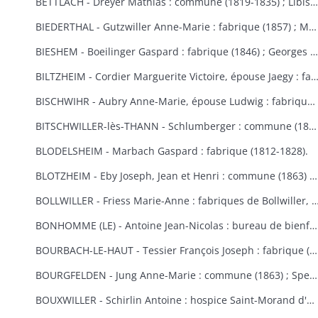
BETTLACH - Dreyer Mathias : commune (1819-1835) ; Libis Anne-Marie : fabrique (1854) ; Springenfeld Jacques : commune (1819).
BIEDERTHAL - Gutzwiller Anne-Marie : fabrique (1857) ; Martin Jacques : fabrique et école (1848).
BIESHEM - Boeilinger Gaspard : fabrique (1846) ; Georges Agathe : fabrique (1852) ; Kuettler Marie-Anne, épouse Studer : fabrique (1828) ; Meglin Isidore : fabrique (1847) ; Schmitt Marie-Anne, épouse Gamp : fabrique (1841).
BILTZHEIM - Cordier Marguerite Victoire, épouse Jaegy : fabrique 
BISCHWIHR - Aubry Anne-Marie, épouse Ludwig : fabrique (1854-1858) ; Broly Joseph : fabrique (1848) ; Frich Marie-Madeleine : fabrique (1852) ; Jourdain Marie-Claire, épouse Helmlinger : fabrique (1857-1860) ; Steib Mathias : commune (1852).
BITSCHWILLER-lès-THANN - Schlumberger : commune (1867).
BLODELSHEIM - Marbach Gaspard : fabrique (1812-1828).
BLOTZHEIM - Eby Joseph, Jean et Henri : commune (1863) ; Hertzog Jean Antoine : bureau de bienfaisance (1851) ; Moser Ursule : fabrique (1851) ; Rein Madeleine et Rein ?, épouse Berra : bureau de bienfaisance (1862-1867) ; Schermesser Guillaume : pauvres (1853) ; Thannberger Jean : commune (1861) ; Verger (de) Jean-Baptiste et de Noël Annette, épouse de Verger : pauvres (1853).
BOLLWILLER - Friess Marie-Anne : fabriques de Bollwiller, de Feldkirch et de 
BONHOMME (LE) - Antoine Jean-Nicolas : bureau de bienfaisance (1862-1865) ; Cowreau Jean-Baptiste : fabrique (1846-1857) ; Herque Marie, épouse Jeanclaude : commune (1855) ; Humbert Jean-Baptiste : fabrique (1859) ; Simon Jean-Baptiste (1846) ; Vautrinot Marie-Marguerite, épouse Sitte : pauvres (1853).
BOURBACH-LE-HAUT - Tessier François Joseph : fabrique (1853).
BOURGFELDEN - Jung Anne-Marie : commune (1863) ; Spenlihauer Christophe : commune (1869).
BOUXWILLER - Schirlin Antoine : hospice Saint-Morand d'Altkirch (1867) ; Stehlin François Joseph : fabriques de Bouxwiller et de Raedersdorf (1854).