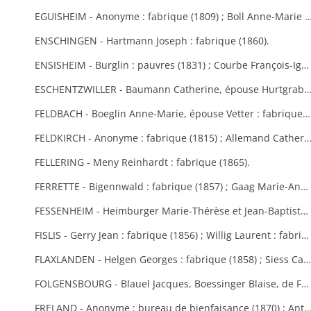
EGUISHEIM - Anonyme : fabrique (1809) ; Boll Anne-Marie : bureau de bienfaisance (1829) ; Brucker François Joseph : fabrique (1846) ; Burglin François Xavier : fabrique (1831) ; Hertzog, de Logelbach, Wehrlé Antoine : hospice (1863) ; Ludwig Jean : fabrique (1829) ; Meyer Véronique : fabrique (1809) ; Raffat Ignace : bureau de bienfaisance (fondation Boll, 1
ENSCHINGEN - Hartmann Joseph : fabrique (1860).
ENSISHEIM - Burglin : pauvres (1831) ; Courbe François-Ignace : pauvres (1834) ; Goeb Thérèse : fabrique (1870) ; Hobig Joseph, Roth Catherine : fabrique (1832) ; Kaistling Françoise : fabrique (1820) ; Krafft Charles : fabrique (1861) ; Mordilliat Marguerite : fabrique (1835) ; Mutz Anne-Marie : fabrique et pauvres (1833) ; Rumbach Catherine, épouse Schmitt : fabrique (1836) ; Zeller Thérèse : bureau de bienfaisance (1848).
ESCHENTZWILLER - Baumann Catherine, épouse Hurtgraber : fabrique (1849) ; Butsch Henri, Sibus Françoise : fabrique (1855) ; Ernst Jean-Baptiste : fabrique (1853) ; Jeltsch Pancrace : bureau de bienfaisance (1865) ; Rieter Jean-Baptiste : pauvres (1842) ; Wolff Agathe, ép
FELDBACH - Boeglin Anne-Marie, épouse Vetter : fabrique et pauvres (1850-1853).
FELDKIRCH - Anonyme : fabrique (1815) ; Allemand Catherine : fabrique (1840) ; Friess Marie-Anne : fabrique de Bollwiller et Feldkirch (1825) (voir aussi Bollwiller) ; Geiller Apolline, épouse Riber : fabrique (1847) ; Neff Etienne, Michel Madeleine, épouse Martin, de Bollwiller : fabrique (1834) ; Pfulb François-Joseph : fabriques de Feldkirch et Bollwiller (1819) ; Pfulb Rémi, de Bollwiller : fabrique (1835-1846) ; épouse Pfulb Richard, Mayer Catherine, épouse Zagula, Strieh Elisabeth, épouse Fries : fabrique (1838) ; Strub Rémi, père, Durwell Jean-Adam : fabrique (183
FELLERING - Meny Reinhardt : fabrique (1865).
FERRETTE - Bigennwald : fabrique (1857) ; Gaag Marie-Anne : bureau de bienfaisance et fabrique de Traubach-le-Haut (1869-1870) ; Gerbaulet Guillaume : bureau de bienfaisance et commune (1845-1858) ; Koechlin André : bureau de bienfaisance (1847) ; Schirmer, de Colmar : bureau de bienfaisance (1847).
FESSENHEIM - Heimburger Marie-Thérèse et Jean-Baptiste : fabrique (1862-1868) ; Schönauer Jacques : fabrique (1845).
FISLIS - Gerry Jean : fabrique (1856) ; Willig Laurent : fabrique (1853).
FLAXLANDEN - Helgen Georges : fabrique (1858) ; Siess Catherine, épouse Meyer : fabrique (1846) ; Steib Catherine, épouse Helgen : fabrique (1854) ; Steib Elisabeth, épouse Sies : fabrique (1851).
FOLGENSBOURG - Blauel Jacques, Boessinger Blaise, de Folgensbourg, Linder Anne-Marie, épouse Duringer, Moser, de Hagenthal-le-Haut, Runser Jacques, Runser Simon, héritiers Studer Philippe, Thannberger de Blotzheim : fabrique (1834-1839) ; Wicky Marie-Anne : commune (1865).
FRELAND - Anonyme : bureau de bienfaisance (1870) ; Antoine Jean-Nicolas : bureau de bienfaisance (1862) ; Bertrand Catherine : commune, fabrique et école (1823) ; Bertrand Marie-Catherine : fabrique (1853) ; Herqué Antoine : bureau